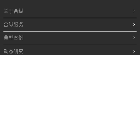
关于合纵
合纵服务
典型案例
动态研究
超强团队
优势资源
联系我们
© 2019 Hotel UHC
技术支持：
网联科技
粤ICP备07506708号
简体中文