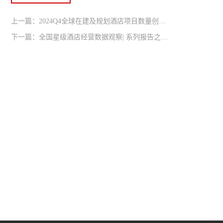
上一篇：2024Q4全球在建及规划酒店项目数量创历史新高，达15,800多个项目
下一篇：全国星级酒店经营数据观察| 系列报告之海南篇（2014-2023）