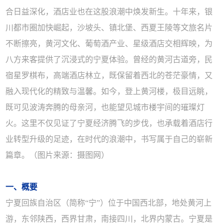
合日益深化，酒店业也在这股浪潮中焕发新生。十年来，银
川都市圈加快崛起，沙坡头、镇北堡、西夏王陵等文旅名片
不断擦亮，黄河文化、葡萄酒产业、星级酒店交相辉映，为
八方来客提供了沉浸式的宁夏体验。曾经的黄河古道旁，民
宿星罗棋布，高端酒店林立，既保留着西北的苍茫豪情，又
融入现代化的精致与温馨。如今，登上黄河楼，极目远眺，
既可见波涛奔腾的母亲河，也能望见城市楼宇间的璀璨灯
火。这里不仅见证了宁夏经济腾飞的步伐，也承载着酒店行
业转型升级的足迹，在时代的浪潮中，书写属于自己的崭新
篇章。（图片来源：摄图网）
一、概要
宁夏回族自治区（简称“宁”）位于中国西北部，地处黄河上
游，东邻陕西，西界甘肃，南接四川，北界内蒙古。宁夏是