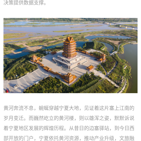
决策提供数据支撑。
黄河奔流不息，蜿蜒穿越宁夏大地，见证着这片塞上江南的
岁月变迁。而巍然屹立的黄河楼，则以雄浑之姿，默默诉说
着宁夏地区发展的辉煌历程。从昔日的边塞驿站，到今日西
部开放的门户，宁夏依托黄河资源，推动产业升级，文旅融